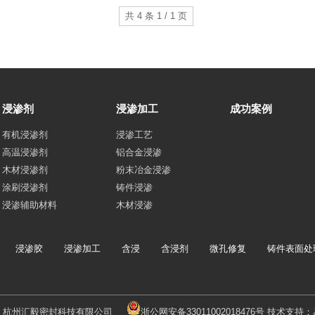
共 4 条 1 / 1 页
浸渗剂
浸渗加工
成功案例
有机浸渗剂
浸渗工艺
高温浸渗剂
铝合金浸渗
木材浸渗剂
粉末冶金浸渗
涂刷浸渗剂
铸件浸渗
浸渗辅助材料
木材浸渗
浸渗胶
浸渗加工
含浸
含浸剂
微孔修复
铸件表面处
：杭州汇毅密封科技有限公司
浙公网安备33011002018476号
技术支持：